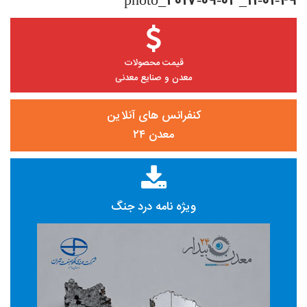
photo_2017-09-03_11-01-49
قیمت محصولات
معدن و صنایع معدنی
کنفرانس های آنلاین
معدن ۲۴
ویژه نامه درد جنگ