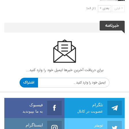
قبلی
بعدی
1 از 108
خبرنامه
برای دریافت آخرین خبرها ایمیل خود را وارد کنید...
اشتراک
تلگرام
فیسبوک
عضویت در کانال
به ما بپیوندید
توییتر
اینستاگرام