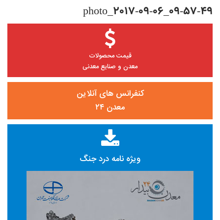
photo_2017-09-06_09-57-49
قیمت محصولات
معدن و صنایع معدنی
کنفرانس های آنلاین
معدن ۲۴
ویژه نامه درد جنگ