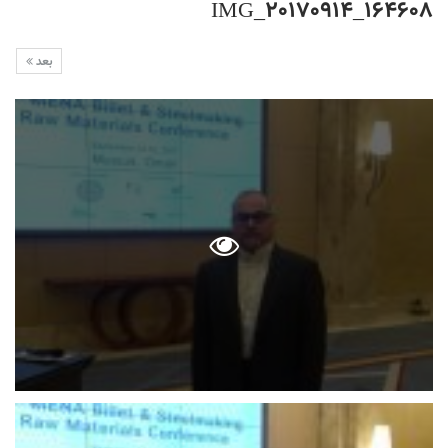
IMG_20170914_164608
بعد