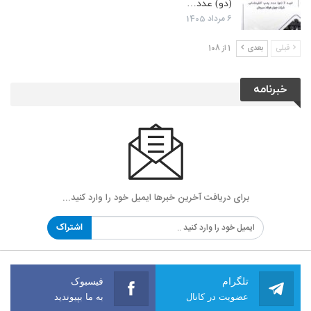
(دو) عدد…
6 مرداد 1405
قبلی
بعدی
1 از 108
خبرنامه
برای دریافت آخرین خبرها ایمیل خود را وارد کنید...
اشتراک
تلگرام
فیسبوک
عضویت در کانال
به ما بپیوندید