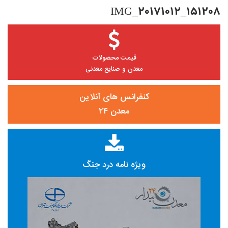
IMG_20171012_151208
قیمت محصولات
معدن و صنایع معدنی
کنفرانس های آنلاین
معدن ۲۴
ویژه نامه درد جنگ