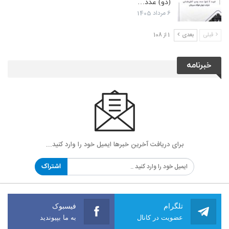
(دو) عدد…
6 مرداد 1405
قبلی
بعدی
1 از 108
خبرنامه
برای دریافت آخرین خبرها ایمیل خود را وارد کنید...
اشتراک
تلگرام
فیسبوک
عضویت در کانال
به ما بپیوندید