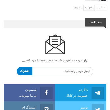
قبلی
بعدی
1 از 108
خبرنامه
برای دریافت آخرین خبرها ایمیل خود را وارد کنید...
اشتراک
تلگرام
فیسبوک
عضویت در کانال
به ما بپیوندید
توییتر
اینستاگرام