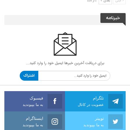
قبلی
بعدی
1 از 108
خبرنامه
برای دریافت آخرین خبرها ایمیل خود را وارد کنید...
اشتراک
تلگرام
فیسبوک
عضویت در کانال
به ما بپیوندید
توییتر
اینستاگرام
به ما بپیوندید
به ما بپیوندید