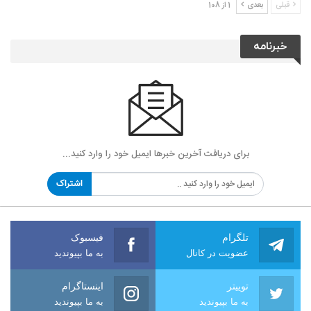
قبلی
بعدی
1 از 108
خبرنامه
برای دریافت آخرین خبرها ایمیل خود را وارد کنید...
اشتراک
تلگرام
فیسبوک
عضویت در کانال
به ما بپیوندید
توییتر
اینستاگرام
به ما بپیوندید
به ما بپیوندید