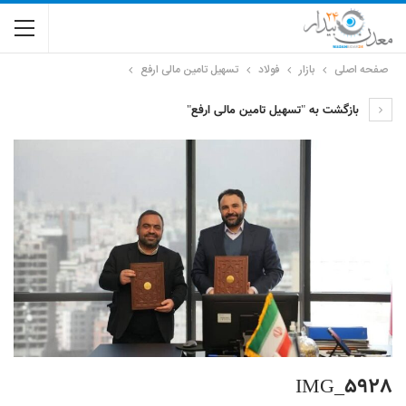
صفحه اصلی
بازار
فولاد
تسهیل تامین مالی ارفع
بازگشت به "تسهیل تامین مالی ارفع"
IMG_5928