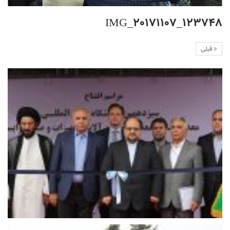
IMG_20171107_123748
قبلی