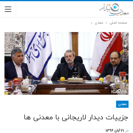
صفحه اصلی
معدن
معدن
جزییات دیدار لاریجانی با معدنی ها
در
21 آبان 1396