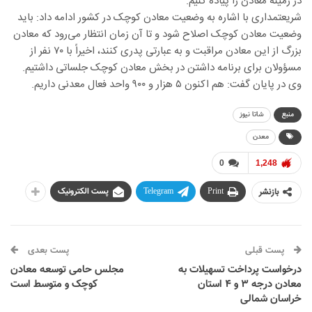
در زمینه معادن را پیاده کنیم.
شریعتمداری با اشاره به وضعیت معادن کوچک در کشور ادامه داد: باید
وضعیت معادن کوچک اصلاح شود و تا آن زمان انتظار می‌رود که معادن
بزرگ از این معادن مراقبت و به عبارتی پدری کنند، اخیراً با ۷۰ نفر از
مسؤولان برای برنامه داشتن در بخش معادن کوچک جلساتی داشتیم.
وی در پایان گفت: هم اکنون ۵ هزار و ۹۰۰ واحد فعال معدنی داریم.
منبع
شاتا نیوز
معدن
0
1,248
بازنشر
Print
Telegram
پست الکترونیک
پست قبلی
پست بعدی
درخواست پرداخت تسهیلات به
مجلس حامی توسعه معادن
معادن درجه ۳ و ۴ استان
کوچک و متوسط است
خراسان شمالی