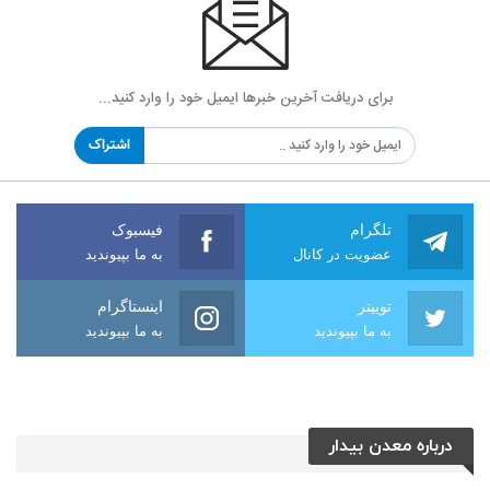
برای دریافت آخرین خبرها ایمیل خود را وارد کنید...
اشتراک
تلگرام
فیسبوک
عضویت در کانال
به ما بپیوندید
توییتر
اینستاگرام
به ما بپیوندید
به ما بپیوندید
درباره معدن بیدار