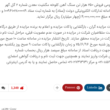
شرکت تهیه و تولید مواد معدنی ایران در نظر دارد مزایده عمومی فروش ۲۵۰ هزار تن سنگ آهن کلوخه مگنتیت معدن شماره ۲ گل گهر
سیرجان با عیار میانگین ۵۳% (بصورت خشک) را از طریق سامانه تدارکات الکترونیکی دولت (ستاد) به
گزار نماید.
ت مزایده گران ، بازگشایی پاکات مزایده و اعلام به برنده مزایده از طریق درگاه
است متقاضیان شرکت در مزایده در صورت عدم عضویت قبلی، مراحل ثبت نام در
سایت ستاد و دریافت گواهی امضای الکترونیکی را جهت شرکت در مزایده محقق سازند. تاریخ انتشار مزایده در 
۷/۶/۹۶ و مهلت زمان ارائه پیشنهادات حداکثر تا ساعت ۱۷ روز شنبه مورخ ۲۵/۶/۹۶ و زمان بازگشایی پاکات ساعت ۹ صبح
یست جهت دریافت اسناد از سامانه مبلغ سیصد هزار ریال بحساب شماره
به نام این شرکت واریز نمایند و همچنین جهت ثبت نام و دریافت گواهی امضای
الکترونیکی با شماره های دفتر ثبت نام ۸۸۹۶۹۷۳۷ و ۸۵۱۹۳۷۶۸-۰۲۱ و مرکز ۲۷۳۱۳۱۳۱-۰۲۱ تماس حاصل نمایند و یا به آدرس اینترنتی
Pinterest
Linkedin
1,349
پست بعدی