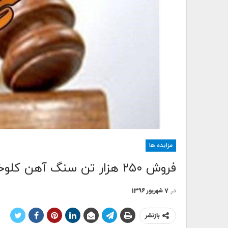
مزایده ها
فروش ۲۵۰ هزار تن سنگ آهن کلوخه مگنتیت معدن شماره ۲ گل گهر سیرجان
در
7 شهریور 1396
بازنشر