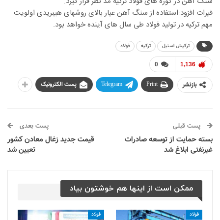
سنگ آهن در کوره های فولاد ترکیه مد نظر قرار گیرد.
فیرات افزود:استفاده از سنگ آهن عیار بالای روشهای هیبریدی اولویت
مهم ترکیه در تولید فولاد طی سال های آینده خواهد بود.
ترکیش استیل
ترکیه
فولاد
0
1,136
بازنشر
Print
Telegram
پست الکترونیک
پست قبلی
پست بعدی
بسته حمایت از توسعه صادرات
قیمت جدید زغال معادن کشور
غیرنفتی ابلاغ شد
تعیین شد
ممکن است از اینها هم خوشتون بیاد
فولاد
فولاد