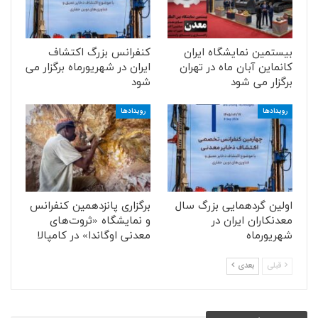
بیستمین نمایشگاه ایران
کنفرانس بزرگ اکتشاف
کانماین آبان ماه در تهران
ایران در شهریورماه برگزار می
برگزار می شود
شود
رویدادها
رویدادها
اولین گردهمایی بزرگ سال
برگزاری پانزدهمین کنفرانس
معدنکاران ایران در
و نمایشگاه «ثروت‌های
شهریورماه
معدنی اوگاندا» در کامپالا
قبلی
بعدی