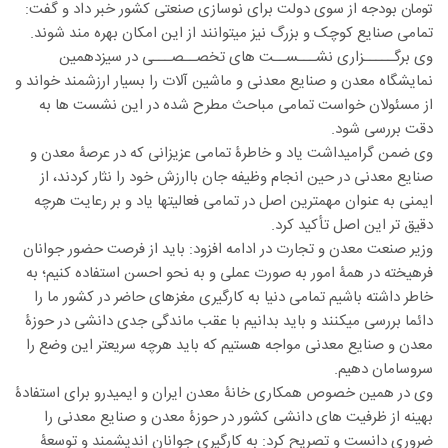
تومان بودجه از سوی دولت برای نوسازی صنعتی کشور خبر داد و گفت:
تمامی صنایع کوچک و بزرگ نیز میتوانند از این امکان بهره مند شوند.
وی برگـــــزاری نشـــســت های تخصــصـــی در سیزدهمین
نمایشگاه معدن و صنایع معدنی و ماشین آلات را بسیار ارزشمند خواند و
از مسئولان خواست تمامی مباحث مطرح شده در این نشست ها به
دقت بررسی شود.
وی ضمن گرامیداشت یاد و خاطرۀ تمامی عزیزانی که در عرصۀ معدن و
صنایع معدنی در حین انجام وظیفه جان باارزش خود را نثار کردند، از
ایمنی به عنوان مهمترین اصل در تمامی فعالیتها یاد و بر رعایت هرچه
دقیق تر این اصل تأکید کرد.
وزیر صنعت معدن و تجارت در ادامه افزود: باید از فرصت حضور جوانان
فرهیخته در همۀ امور به صورت عملی و به نحو احسن استفاده کنیم؛ به
خاطر داشته باشیم تمامی دنیا به کارگیری مغزهای حاضر در کشور ما را
دائما بررسی میکنند و باید بدانیم با عقب ماندگی جدی دانشی در حوزۀ
معدن و صنایع معدنی مواجه هستیم که باید هرچه سریعتر این وضع را
سروسامان دهیم.
وی در همین خصوص همکاری خانۀ معدن ایران و ایمیدرو برای استفادۀ
بهینه از ظرفیت های دانشی کشور در حوزۀ معدن و صنایع معدنی را
ضروری دانست و تصریح کرد: به کارگیری جوانان اندیشمند و توسعۀ