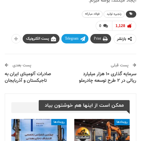
ایجاد میکنند، بوسه میزنم.
زنجیره تولید
فولاد مبارکه
0
1,128
بازنشر
Print
Telegram
پست الکترونیک
پست قبلی
پست بعدی
سرمایه گذاری ۱۰ هزار میلیارد
صادرات آلومینای ایران به
ریالی در ۲ طرح توسعه چادرملو
تاجیکستان و آذربایجان
ممکن است از اینها هم خوشتون بیاد
رویدادها
رویدادها