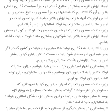
وزیر صنعت، معدن و تجارت با تأکید بر اهمیت تکمیل زنجیرۀ تولید و
ایجاد ارزش افزوده بیشتر در صنایع گفت: در حوزۀ سیاست گذاری داخلی
بنا را بر آن گذاشته ایم که فعالیتها در حوزۀ معدن و صنایع معدنی را بر
اساس اولویت آنها، با زنجیرۀ ارزش بالاتر مواجه کنیم؛ ضمن اینکه در
این راستا با احیای ستاد زنجیرۀ فولاد فعالیتها را از سر گرفته ایم.
وزیر صنعت، معدن و تجارت در همین خصوص خاطرنشان کرد: در بخش
ایجاد ارزش افزودۀ بالاتر باید شرکتهای بیشتری مانند فولاد مبارکه داشته
باشیم.
وی با اشاره به هدفگذاری تولید ۵۵ میلیون تن فولاد در کشور گفت: اگر
بخواهیم این امر محقق شود باید به سمت دانش بنیان کردن بیشتر
امور و ایجاد بازارهای باثبات صادراتی پیش برویم.
شریعتمداری اظهار امیدواری کرد: امسال باید بتوانیم میزان صادرات
فولاد کشور را به ۹ میلیون تن برسانیم و قدمهای استوارتری برای تولید
۵۵ میلیون تن فولاد برداریم.
وزیر صنعت، معدن و تجارت اظهار امیدواری کرد با تمهیداتی که
مسئولان در نظر خواهند گرفت، بخش ساخت وساز نیز به رونق لازم
برسد تا سایر حوزه های مرتبط در این بخش نیز به شکل فعالتری بتوانند
به فعالیتهای خود ادامه دهند.
شریعتمداری در بخش دیگری از سخنان خود از تخصیص ۱۰ هزار میلیارد