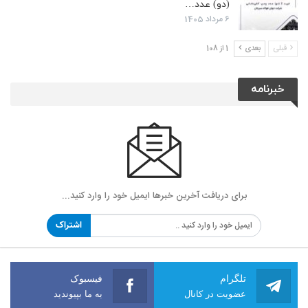
(دو) عدد…
6 مرداد 1405
قبلی
بعدی
1 از 108
خبرنامه
برای دریافت آخرین خبرها ایمیل خود را وارد کنید...
اشتراک
تلگرام
فیسبوک
عضویت در کانال
به ما بپیوندید