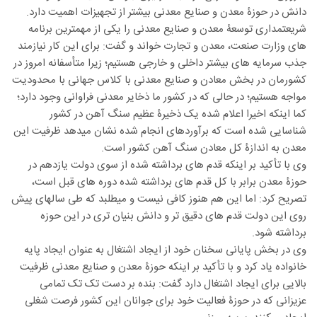
دانش در حوزۀ معدن و صنایع معدنی بیشتر از تجهیزات اهمیت دارد.
شریعتمداری توسعۀ معدن و صنایع معدنی را یکی از مهمترین برنامه
های وزارت صنعت، معدن و تجارت خواند و گفت: برای این کار نیازمند
جذب سرمایه های بیشتر داخلی و خارجی هستیم؛ زیرا متأسفانه امروز در
کشورمان در بخش معادن و صنایع معدنی با کلاس جهانی با محدودیت
مواجه هستیم؛ در حالی که در کشور ما ذخایر معدنی فراوانی وجود دارد؛
کما اینکه اخیرا اعلام شده یک ذخیرۀ عظیم سنگ آهن در کشور
شناسایی شده است که برآوردهای انجام شده نشان میدهد ظرفیت این
معدن به اندازۀ کل معادن سنگ آهن کشور است.
وی با تأکید بر اینکه قدم های برداشته شده از سوی دولت یازدهم در
حوزۀ معدن برابر با کل قدم های برداشته شده دوره های قبل است،
تصریح کرد: اما این هم هنوز کافی نیست و میطلبد که طی سالهای پیش
روی این دولت قدم های دقیق تر و دانش بنیان تری در این حوزه
برداشته شود.
وی در بخش پایانی سخنان خود از ایجاد اشتغال به عنوان ایجاد پایه
خانواده یاد کرد و با تأکید بر اینکه حوزۀ معدن و صنایع معدنی ظرفیت
بالایی برای ایجاد اشتغال دارد گفت: بنده بر دست تک تک تمامی
عزیزانی که در حوزۀ فعالیت خود برای جوانان این کشور فرصت شغلی