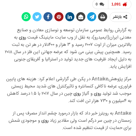
0
1,091
بازنشر
به گزارش روابط عمومی سازمان توسعه و نوسازی معادن و صنایع
معدنی ایران(ایمیدرو)، به نقل از وب سایت ماینینگ قیمت
روی
به
بالاترین میزان از اوت ۲۰۰۷ رسید و ۳ هزار و ۴۰۰دلار در هر تن به ثبت
رسید. همچنین پیش بینی می شود که عرضه جهانی این فلز در سال ۲۰۱۸
به دلیل ایجاد ظرفیت های جدید تولید در استرالیا و آفریقای جنوبی
افزایش یابد.
مرکز پژوهشAntaike در پکن طی گزارشی اعلام کرد: هزینه های پایین
فراوری، عرضه ناکافی کنسانتره و تاثیرکنترل های شدید محیط زیستی
موجب شد تولید
روی
و آلیاژ
روی
چین در سال ۲۰۱۷ با ۱.۵ درصد کاهش
به ۴میلیون و ۷۳۰ هزار تن افت کند.
Antaike به رویترز خبر داد که بازار درمورد چشم انداز مصرف پس از
زمستان در چین سر درگم است ولی مقادیر زیاد
روی
و موجودی شمش
برای حمایت از قیمت تنظیم شده است.