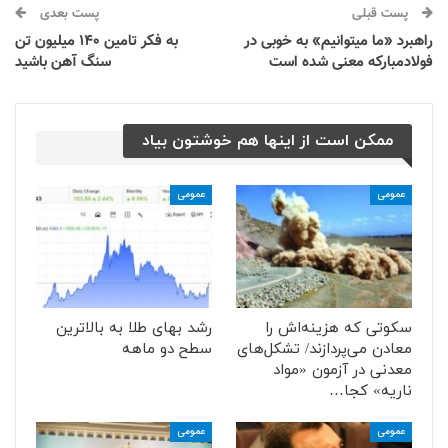
پست قبلی
پست بعدی
راهبرد «ما میتوانیم» به خوبی در
به فکر تامین ۱۴۰ میلیون تن
فولادمبارکه معنی شده است
سنگ آهن باشید
ممکن است از اینها هم خوشتون بیاد
عمومی
عمومی
سکوتی که هزینه‌اش را
رشد بهای طلا به بالاترین
معادن می‌پردازند/ تشکل‌های
سطح دو ماهه
معدنی در آزمون «مواد
ناریه» کجا…
عمومی
عمومی