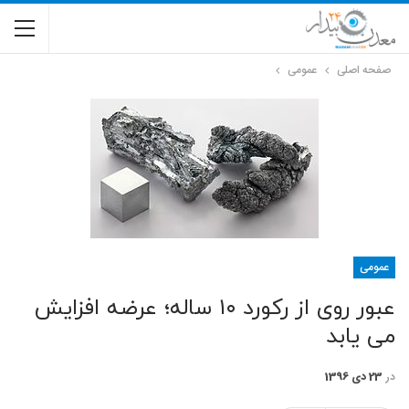
صفحه اصلی
عمومی
عمومی
عبور روی از رکورد ۱۰ ساله؛‌ عرضه افزایش
می یابد
در
23 دی 1396