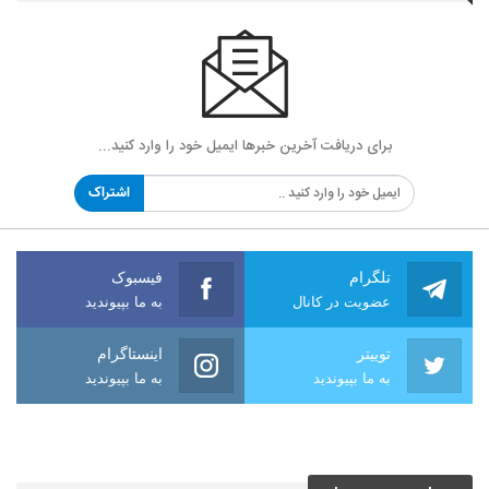
برای دریافت آخرین خبرها ایمیل خود را وارد کنید...
اشتراک
تلگرام
فیسبوک
عضویت در کانال
به ما بپیوندید
توییتر
اینستاگرام
به ما بپیوندید
به ما بپیوندید