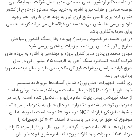
در ادامه ، دکتر اردشیر سعدی محمدی مدیر عامل شرکت سرمایه‌گذاری
توسعه معادن و فلزات نیز با اشاره به خرید پهنه معدنی در خارج از کشور
عنوان کرد: برای تامین منابع ارزی نیاز به پهنه های خارجی هم وجود
دارد و بررسی ها نشان می‌دهد،معادن قزاقستان می تواند گزینه مناسبی
برای سرمایه‌گذاری باشد.
در این جلسه، در خصوص موضوع پرونده زغال‌سنگ گلندرون مباحثی
مطرح و قرار شد این پرونده با جزییات بیشتری بررسی شود.
مهدی محمدی یزدی مدیر کنترل پروژه و مهندسی با اشاره به پروژه های
شرکت گفت: کنسانتره سنگ آهن به ظرفیت ۲.۵ میلیون تن در سال –
شرق فولاد خراسان پیشرفت فیزیکی ۴۰ درصدی دارد و سال آینده به بهره
برداری می رسد.
وی گفت: تجهیزات اصلی پروژه شامل آسیاب‌ها مربوط به سیستم
خردایش با شرکت NCP در حال ساخت می باشد. ساخت برخی قطعات
از جمله گیربکس بیس پلیت اقلام درایو و … تکمیل شده است. پارت در
بندرعباس ترخیص شده و یک پارت در حال حمل به بندرعباس می‌باشد،
پیشرفت فیزیکی قرارداد NCP در حدود ۶۵ درصد است با توجه به این
موضوع که طبق قرارداد می بایست تا اسفند ۱۴۰۳ کل تجهیزات را
تحویل دهد با اقدامات صورت گرفته و تامین مالی زودتر از موعد تا پایان
مرداد ۱۴۰۳ تجهیزات وارد کارگاه پروژه کنسانتره شرق فولاد خراسان