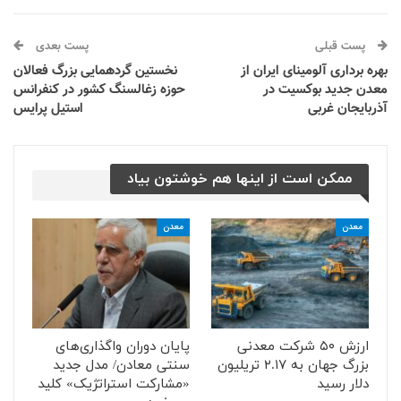
پست قبلی
پست بعدی
بهره برداری آلومینای ایران از
نخستین گردهمایی بزرگ فعالان
معدن جدید بوکسیت در
حوزه زغالسنگ کشور در کنفرانس
آذربایجان غربی
استیل پرایس
ممکن است از اینها هم خوشتون بیاد
معدن
معدن
ارزش ۵۰ شرکت معدنی
پایان دوران واگذاری‌های
بزرگ جهان به ۲.۱۷ تریلیون
سنتی معادن/ مدل جدید
دلار رسید
«مشارکت استراتژیک» کلید