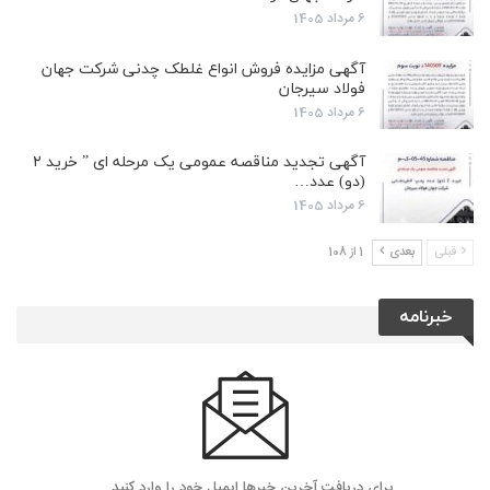
6 مرداد 1405
آگهی مزایده فروش انواع غلطک چدنی شرکت جهان
فولاد سیرجان
6 مرداد 1405
آگهی تجدید مناقصه عمومی یک مرحله ای ” خرید ۲
(دو) عدد…
6 مرداد 1405
قبلی
بعدی
1 از 108
خبرنامه
برای دریافت آخرین خبرها ایمیل خود را وارد کنید...