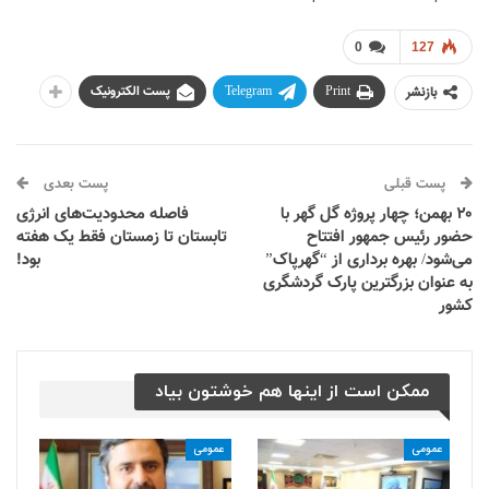
0
127
بازنشر
Print
Telegram
پست الکترونیک
پست قبلی
پست بعدی
۲۰ بهمن؛ چهار پروژه گل گهر با
فاصله محدودیت‌های انرژی
حضور رئیس جمهور افتتاح
تابستان تا زمستان فقط یک هفته
می‌شود/ بهره برداری از “گهرپاک”
بود‌!
به عنوان بزرگترین پارک گردشگری
کشور
ممکن است از اینها هم خوشتون بیاد
عمومی
عمومی