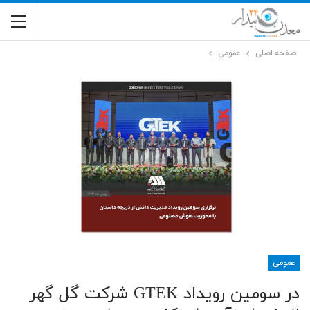
صفحه اصلی
عمومی
عمومی
در سومین رویداد GTEK شرکت گل گهر