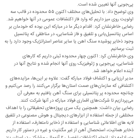
پی‌جویی آنها تعیین شده است.
وی توضیح داد: با تحلیل‌های مختلف اکنون ۵۵ محدوده در قالب سه
اولویت روی میز داریم که وارد فاز اکتشافات عمومی در آنها خواهیم شد.
رضایی خاطرنشان کرد: اقدام دیگر ما در مبارکه این بوده که خودمان بر
اساس پتانسیل‌یابی و تلفیق و فاز شناسایی، در مناطقی که پتانسیل
وجود ذخایر پوشیده سنگ اهن یا سایر عناصر استراتژیک وجود دارد را به
ثبت برسانیم.
وی خاطرنشان کرد: اکنون چهار محدوده ثبتی داریم که کارهای
شناسایی، پی‌جویی و ژئوفیزیک روی آنها انجام شده و نتایج آنها در
آینده اعلام خواهد شد.
مدیر ارزیابی و اکتشاف فولاد مبارکه گفت: علاوه بر این‌ها، مزایده‌های
اکتشافی که سازمان‌های صمت استان‌ها برگزار می‌کنند را رصد می‌کنیم و
چنانچه محدوده پر پتانسیلی برای سنگ آهن یافتیم به معرفی آن
می‌پردازیم تا شرکت‌های اقماری فولاد مبارکه در آنها شرکت کنند.
رضایی بیان داشت: همچنین یک سری پروژه‌های تحقیقاتی را با اهداف
مختلفی از جمله استفاده از ابزارهای دیجیتال و هوش مصنوعی در تلفیق
لایه های اطلاعاتی شناسایی و استفاده از ذخایر نامتعارف، استفاده از
ذخایر هماتیت، استحصال آهن از غیر مگنتیت و غیره در دستور کار داریم.
وی ادامه داد: انجام اکتشافات تفصیلی ۲ آنومالی مشارکتی در استان یزد