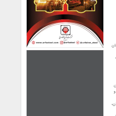
ان
ن
ت و
ن،