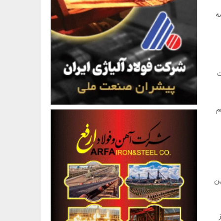
ه
افت
م
ین