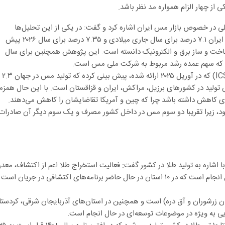
 از چهار الزام همواره مد نظر باشد.
لی در خصوص بازار مس ایران اشاره کرد و گفت: در یکی از این تحلیل‌ها
(6Wreserch) که ژانویه ۲۰۲۵ ارائه شده، رشد تولید مس در ایران ۷.۱ درصد برای سال جاری میلادی و ۷.۳۵ درصد برای سال ۲۰۲۶ پیش
ساخت و ساز برق و الکترونیک دانسته است. این پژوهش همچنین برای سال
وی اظهار داشت: در تحلیل گروه بین المللی مطالعه مس(ICSG) که در آوریل ۲۰۲۵ ارائه شده، پیش بینی کرده که تولید مس در جهان ۲.۳
 تولید در کشورهای برزیل، مراکش، ایران و قزاقستان است. با این حال همزم
 کاهش داشته باشد چرا که چین و آمریکا تقاضایشان را کاهش می‌دهند.
 بود، زیرا تقریبا دو سوم مس در داخل کشور مصرف و یک سوم دیگر آن صادرات
ا اشاره به تولید طلا در کشور گفت: فعالیت استخراج طلا اعم از اکتشاف، معد
کاری فعال یا مباحث توسعه‌ای آن در ۱۸ استان کشور در حال انجام است که در ۱۰ استان در حال حاضر برنامه‌های اکتشافی در جریان اس
دن زرشوران و آق دره) است و همچنین در استان‌های آذربایجان شرقی، کردستا
ی به ویژه در موضوعات توسعه‌ای در حال انجام است.