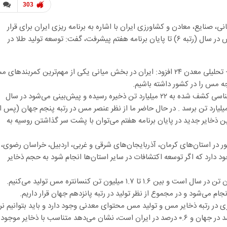
303
گانی، صنایع، معادن و کشاورزی ایران با اشاره به برنامه ریزی ایران برای قرار
گرفتن جزو کشورهای تولید کننده بالای ۱ میلیون تن کاتد مس در سال (رتبه ۶) تا پایان برنامه هفتم پیشرفت، گفت: توسعه تولید طلا در
“ابوالفضل صالح آبادی” در گفت‌وگو با خبرنگار سایت خبری- تحلیلی معدن ۲۴ افزود: ایران در بخش میانی یکی از مهم‌ترین کمربنده
جه مس را در کشور داشته باشیم.
وی گفت: بر اساس آمارهای اکتشافات ۱۴۰۳ ، منابع زمین شناسی کشف شده به ۲۲ میلیارد تن ذخیره رسیده و پیش‌بینی می‌شود در سال
۱۴ و همزمان با پایان برنامه هفتم این رقم به بیش از ۳۲ میلیارد تن برسد . در حال حاضر ما از نظر عنصر مس در رتبه پنجم جهان (پس ا
ین ذخایر جدید در پایان برنامه هفتم می‌توان با پشت سر گذاشتن روسیه به
 در استان‌های کرمان، آذربایجان‌های شرقی و غربی، اردبیل، خراسان رضوی،
د دارد که اگر توسعه اکتشافات در سایر استان‌ها انجام شود به حجم ذخایر
وی ادامه داد: هم اکنون تولید سنگ در کشور ۶۵ تا ۷۰ میلیون تن در سال است و بین ۱.۶ تا ۱.۷ میلیون تن کنسانتره مس تولید می‌کنیم.
ی در رتبه ذخایر مس و تولید مس محتوای معدنی وجود دارد و باید بتوانیم ن
بهره‌برداری از معادن مس را ارتقا دهیم؛ این نرخ که ۲.۲ درصد در جهان و ۰.۶ درصد در ایران است، نشان می‌دهد متناسب با ذخایر موج