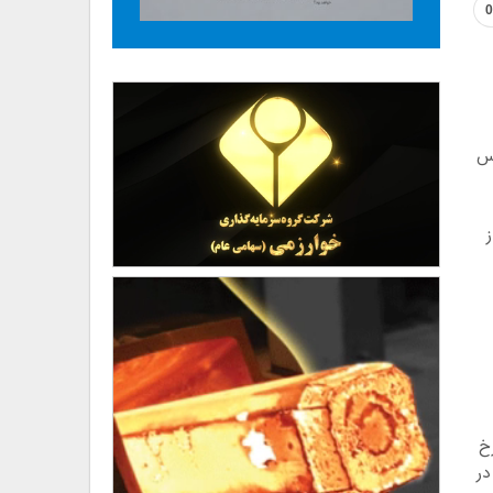
0
ای مس
ز
رخ
ود در