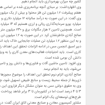
کشور چه میزان بهره‌برداری باید انجام دهیم.
وی اظهارداشت: بر مبنای آنچه برنامه‌ریزی شده بر اساس هم
هفتم پیشرفت ۱.۲ میلیون تن فلز محتوا و بیش از یک میلیون تن کاتد مس تولید شود که دستیابی به این اعداد و ارقام الزاماتی نیاز دارد.
است. همچنین تامین ۲ هزار مگاوات برق و ۲۳۰ میلیون متر مکعب آب سالیانه، سایر الزامات دستیابی به این اهداف است.
و به این منظور ۱.۲ میلیارد تن عملیات جابجایی خاک باید انجام شود.
دبیر اسبق انجمن مس در ادامه الزامات تحقق این اهداف را
کاری است. باید احتیاجات فعالیت‌های معدن کاری را به وی
دانش آن بومی شده است.
وی افزود: تامین ماشین آلات و فناوری‌ها و دانش روز و تا
می‌شود، باید به انجام برسد.
صالح آبادی، الزام دوم تحقق این اهداف را موضوع مجوزها 
ذی‌ربط از جمله محیط زیست و منابع طبیعی تسهیل شود، چر
وی به حقوق دولتی مس به عنوان مشکل دیگر فراروی این مه
۳ تا ۴ درصد است اما در کشو
طرح‌های توسعه‌ای یک الزام است.
مشاور کمیسیون معادن و صنایع معدنی اتاق ایران گفت: در 