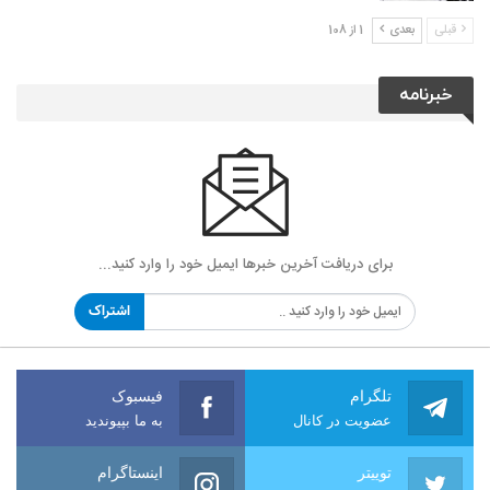
قبلی
بعدی
1 از 108
خبرنامه
برای دریافت آخرین خبرها ایمیل خود را وارد کنید...
اشتراک
تلگرام
فیسبوک
عضویت در کانال
به ما بپیوندید
توییتر
اینستاگرام