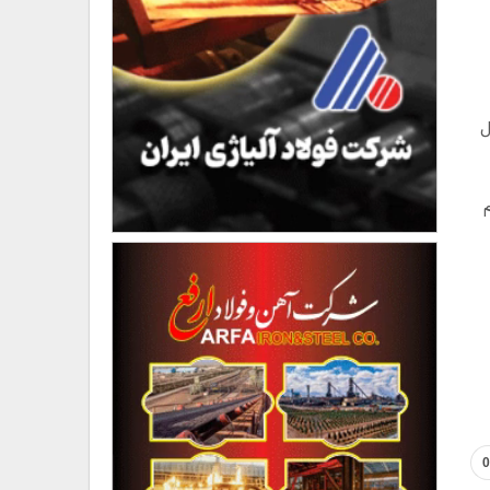
 قابل
غی اعلام
0