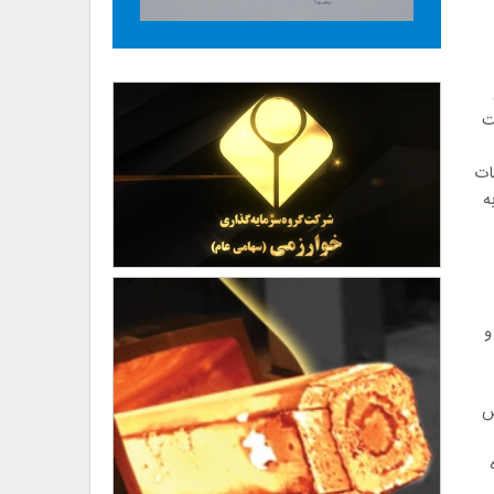
جهت
مکاتبات
ه
و
بیش