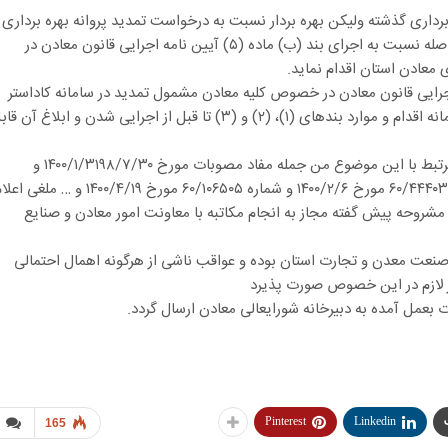
ره برداری گذشته ولیکن بهره بردار نسبت به درخواست تمدید پروانه بهره برداری
اقدامی ننموده است اداره کل صمت استان می بایست بلافاصله نسبت به اجرای بند (ب) ماده (۵) آیین نامه اجرایی قانون معادن در
 معادن استان اقدام نماید.
ر رعایت اجرای ماده (۴۵) آیین نامه اجرایی قانون معادن در خصوص کلیه معادن مشمول تمدید در سامانه کاداستر
تمهید گردیده و به محض اجرایی شدن صرفاً از طریق آن سامانه اقدام و موارد بندهای (۱)، (۲) و (۳) تا قبل از اجرایی شدن و ابلاغ آن
(۵) با ابلاغ این مصوبه کلیه دستورالعمل و بخشنامه های مرتبط با این موضوع من جمله مفاد مصوبات مورخ ۱۴۰۰/۱/۳۱۹۸/۷/۳۰ و
۱۴۰۰/۴/۸ ابلاغی به شماره ۶۰/۲۳۲۵۱۵ مورخ ۹۸/۹/۲ شماره ۶۰/۴۴۴۰۳ مورخ ۱۴۰۰/۲/۶ و شماره ۶۰/۱۰۶۵۰۵ مورخ ۱۴۰۰/۴/۱۹ و … مل
اد موارد مشروحه پیش گفته مجاز به انجام مکاتبه با معاونت امور معادن و صنایع
عت معدن و تجارت استان بوده و عواقب ناشی از هرگونه اهمال احتمالی
ر لازم در این خصوص صورت پذیرد
بعمل آمده به دبیرخانه شورایعالی معادن ارسال گردد.
Pinterest
Linkedin
165