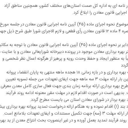
ت در نامه ای به اداره کل صمت استان‌های مختلف کشور، همچنین مناطق آزاد
به گزارش معدن۲۴، در نامه «وجیه اله جعفری» آمده است:‌ موضوع نحوه اجرای ماده (۴۵) آیین نامه اجرایی قانون معادن در جلسه مورخ
۱۴۰۴/۴/۱۷ شورایعالی معادن مطرح گردید که با عنایت به تبصره ۴ ماده ۱۲ قانون معادن رأی قطعی و لازم الاجرای شورا طبق شرح ذیل 
در خصوص درخواست معاونت امور معادن و صنایع معدنی دایر بر نحوه اجرای ماده (۴۵) آیین نامه اجرایی قانون معادن با توجه به 
بهره برداری معادن موجود در پرونده دبیرخانه شورایعالی معادن و با عنایت ب
اً به منظور ایجاد و حفظ وحدت رویه و پرهیز از هرگونه اعمال نظر شخصی و
ردد
(۱) در مواردیکه بهره بردار تا پیش از اتمام مهلت اعتبار پروانه بهره برداری و در بازه زمانی ۱۸ هجده ماهه منتهی به پایان انقضاء پروانه
نسبت به ارائه درخواست تمدید اقدام نموده است برای آخرین بار ارائه مهلت ۳ سه ماهه جهت ایفای تعهدات من جمله تسویه تعیین
طرح بهره برداری ارائه برنامه زمان بندی جهت فعال سازی کامل معدن معرفی 
. بدیهی است در صورت اقدام لازم در مهلت مقرر معنونه ادامه روند فرآیند
د بهره بردار در شورای معادن استان می بایست مطرح گردد.
(۲) در مواردیکه بهره بردار به تعهدات قانونی مطروحه در مفاد بند (۱) اقدام نموده و به هنگام ارائه درخواست تمدید پروانه بهره برداری 
از یکسال از زمان اتمام اعتبار آن نگذشته باشد برای آخرین بار ارائه مهلت ۳ (سه) جهت تکمیل مستندات و ایفای تعهدات بلامانع است.
وند فرآیند تمدید بعمل آورده و در غیر اینصورت بحث انتزاع معدن از ید بهره