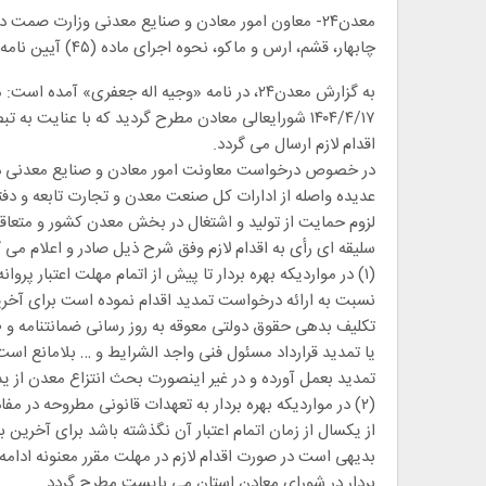
معدن۲۴- معاون امور معادن و صنایع معدنی وزارت صم
چابهار، قشم، ارس و ماکو، نحوه اجرای ماده (۴۵) آیین نامه اجرایی قانون معادن را ابلاغ کرد.
اقدام لازم ارسال می گردد.
عدیده واصله از ادارات کل صنعت معدن و تجارت تابعه و دفتر 
لزوم حمایت از تولید و اشتغال در بخش معدن کشور و متعاقب
سلیقه ای رأی به اقدام لازم وفق شرح ذیل صادر و اعلام می گ
تکلیف بدهی حقوق دولتی معوقه به روز رسانی ضمانتنامه و 
یا تمدید قرارداد مسئول فنی واجد الشرایط و … بلامانع است
تمدید بعمل آورده و در غیر اینصورت بحث انتزاع معدن از ی
بدیهی است در صورت اقدام لازم در مهلت مقرر معنونه ادامه ر
بردار در شورای معادن استان می بایست مطرح گردد.