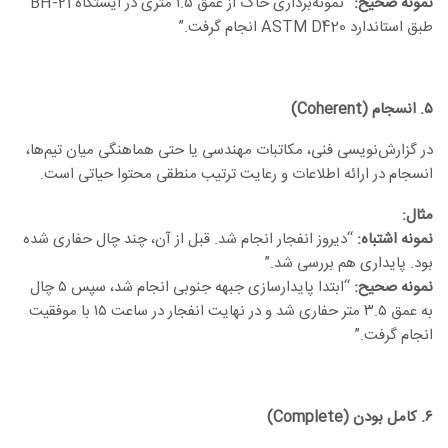
نمونه صحیح:
“نمونه‌برداری خاک از عمق ۱.۵ متری در ایستگاه BH-21
طبق استاندارد ASTM D420 انجام گرفت.”
۵
.
انسجام
(Coherent)
در گزارش‌نویسی فنی، مکاتبات مهندسی یا حتی هماهنگی میان تیم‌ها،
انسجام در ارائه اطلاعات و رعایت ترتیب منطقی محتوا حیاتی است.
مثال
:
نمونه اشتباه:
“دیروز انفجار انجام شد. قبل از آن، چند چال حفاری شده
بود. پایداری هم بررسی شد.”
نمونه صحیح:
“ابتدا پایدارسازی جبهه جنوبی انجام شد، سپس ۵ چال
به عمق ۳.۵ متر حفاری شد و در نهایت انفجار در ساعت ۱۵ با موفقیت
انجام گرفت.”
۶
.
کامل بودن
(Complete)