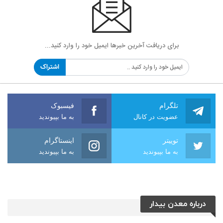
برای دریافت آخرین خبرها ایمیل خود را وارد کنید...
اشتراک
تلگرام
فیسبوک
عضویت در کانال
به ما بپیوندید
توییتر
اینستاگرام
به ما بپیوندید
به ما بپیوندید
درباره معدن بیدار