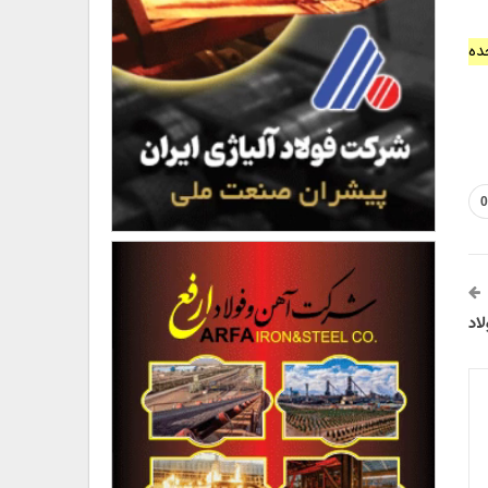
ات متحده
0