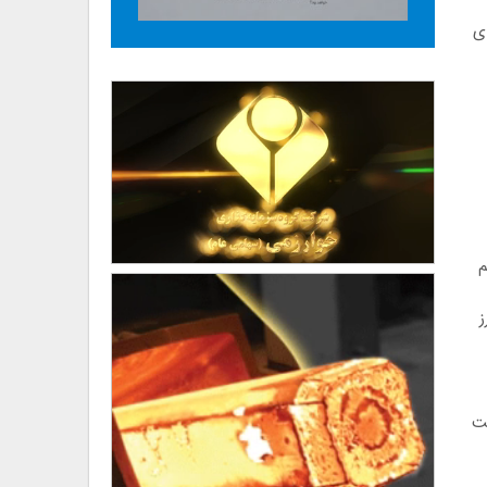
های
م
ز
بت