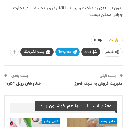
بدون توسعه‌ی زیرساخت و پیوند با اقیانوس، زنده ماندن در تجارت
جهانی ممکن نیست.
0
26
بازنشر
Print
Telegram
پست الکترونیک
پست قبلی
پست بعدی
مدیریت فروش به سبک فخوز
ضلع های رونق “کاوه”
ممکن است از اینها هم خوشتون بیاد
گالری ویدیو
گالری ویدیو