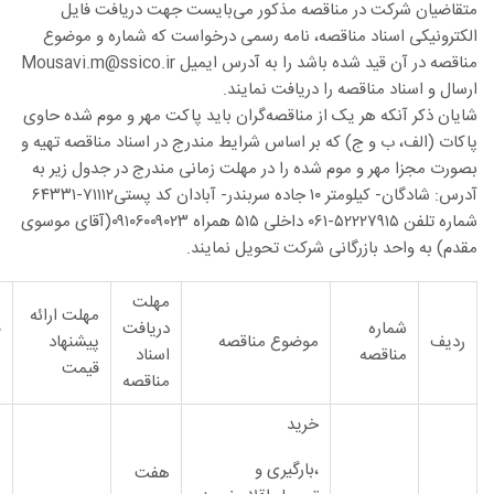
متقاضیان شرکت در مناقصه مذکور می‌بایست جهت دریافت فایل
الکترونیکی اسناد مناقصه، نامه رسمی درخواست که شماره و موضوع
مناقصه در آن قید شده باشد را به آدرس ایمیل Mousavi.m@ssico.ir
ارسال و اسناد مناقصه را دریافت نمایند.
شایان ذکر آنکه هر یک از مناقصه‌گران باید پاکت مهر و موم شده حاوی
پاکات (الف، ب و ج) که بر اساس شرایط مندرج در اسناد مناقصه تهیه و
بصورت مجزا مهر و موم شده را در مهلت زمانی مندرج در جدول زیر به
آدرس: شادگان- کیلومتر ۱۰ جاده سربندر- آبادان کد پستی۷۱۱۱۲-۶۴۳۳۱
شماره تلفن ۵۲۲۲۷۹۱۵-۰۶۱ داخلی ۵۱۵ همراه ۰۹۱۰۶۰۰۹۰۲۳(آقای موسوی
مقدم) به واحد بازرگانی شرکت تحویل نمایند.
مهلت
م
مهلت
ارائه
شماره
دریافت
ض
ردیف
موضوع مناقصه
پیشنهاد
مناقصه
اسناد
ش
قیمت
مناقصه
م
خرید
،بارگیری
و
هفت