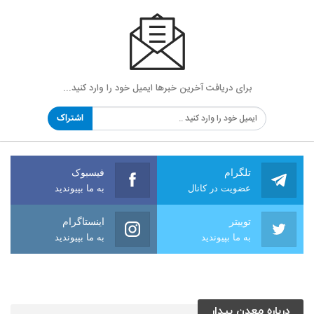
برای دریافت آخرین خبرها ایمیل خود را وارد کنید...
اشتراک
تلگرام
فیسبوک
عضویت در کانال
به ما بپیوندید
توییتر
اینستاگرام
به ما بپیوندید
به ما بپیوندید
درباره معدن بیدار