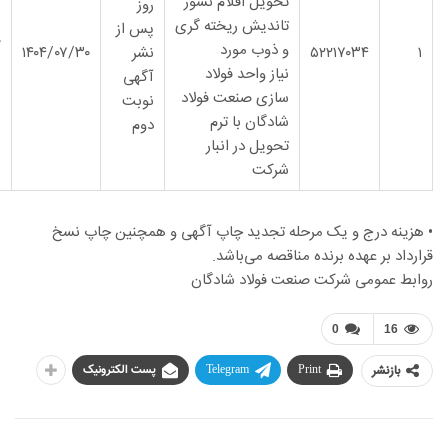
تحویل
اقلام نسوز
روز
تاندیش
ریخته
گر
ی
پس از
۰
و ذوب
مورد
۱
۴
۵۲۲۱۷۰۳
نشر
/۳۰
۰۷
/
۱۴۰۴
ر
نیاز
واحد
فولاد
آگهی
سازی
صنعت فولاد
نوبت
شادگان با ترم
دوم
تحویل
در انبار
شرکت
• هزینه درج و یک مرحله تجدید چاپ آگهی و همچنین چاپ نسخ
قرارداد بر عهده برنده مناقصه می‌باشد.
روابط عمومی شرکت صنعت فولاد شادگان
0
16
بازنشر
Print
Telegram
پست الکترونیک