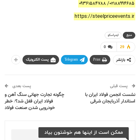
۰۲۱۸۸۹۹۴۶۸۵/ ۰۹۳۶۱۵۸۴۷۸۸
https://steelpriceevents.ir
منبع
ایمپاسکو
0
29
بازنشر
Print
Telegram
پست الکترونیک
پست قبلی
پست بعدی
نشست انجمن فولاد ایران با
چگونه تجارت جهانی سنگ آهن و
استاندار آذربایجان شرقی
فولاد ایران قفل شد؟/ خطر
خودرویی شدن صنعت فولاد
ممکن است از اینها هم خوشتون بیاد