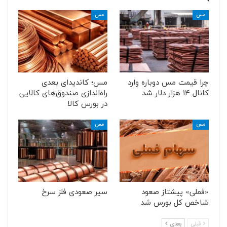
مس
مس
چرا قیمت مس دوباره وارد
مس؛ کاندیدای بعدی
کانال ۱۴ هزار دلار شد
راه‌اندازی صندوق‌های کالایی
در بورس کالا
مس
مس
«فملی» پیشتاز صعود
سیر صعودی فلز سرخ
شاخص کل بورس شد
قبلی
بعدی