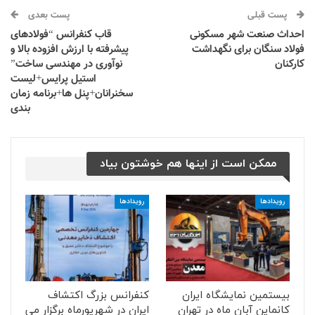
پست قبلی
پست بعدی
احداث صنعت شهر مسکونی
قاب کنفرانس “فولادهای
فولاد سنگان برای نگهداشت
پیشرفته با ارزش افزوده بالا و
کارکنان
نوآوری در مهندسی ساخت”
استیل پرایس+لیست
سخنرانان+پنل ها+برنامه زمان
بندی
ممکن است از اینها هم خوشتون بیاد
رویدادها
رویدادها
بیستمین نمایشگاه ایران
کنفرانس بزرگ اکتشاف
کانماین آبان ماه در تهران
ایران در شهریورماه برگزار می