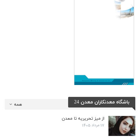
باشگاه معدنکاران معدن 24
همه
از میز تحریریه تا معدن
17 مرداد 1405