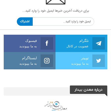
برای دریافت آخرین خبرها ایمیل خود را وارد کنید...
اشتراک
تلگرام
فیسبوک
عضویت در کانال
به ما بپیوندید
توییتر
اینستاگرام
به ما بپیوندید
به ما بپیوندید
درباره معدن بیدار