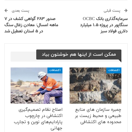
پست قبلی
پست بعدی
سرمایه‌گذاری بانک OCBC
صدور ۲۸۳ گواهی کشف در ۷
سنگاپور در پروژه ۱.۵ میلیارد
ماهه امسال/ معادن زغال سنگ
دلاری فولاد سبز
در ۵ استان تعطیل شد
ممکن است از اینها هم خوشتون بیاد
اکتشافات
اکتشافات
چمبره سازمان های منابع
اصلاح نظام تصمیم‌گیری
طبیعی و محیط زیست بر
اکتشافی در چارچوب
محدوده های اکتشافی
پارادایم‌های نوین و تجارب
جهانی