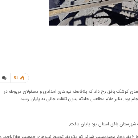
51
ت ۸:۳۰، وقوع حادثه‌ای در معدن کوشک بافق رخ داد که بلافاصله تیم‌های امدادی و مسئولان مربوطه در
م بود. بنابراعلام مطلعین حادثه بدون تلفات جانی به پایان رسید
هرستان بافق استان یزد پایان یافت.
خوشبختانه این حادثه بدون تلفات جانی به پایان رسید و تنها ۲ نفر دچار مصدومیت شدند که یک نفر توسط نیروهای جمعیت هلال‌احمر و