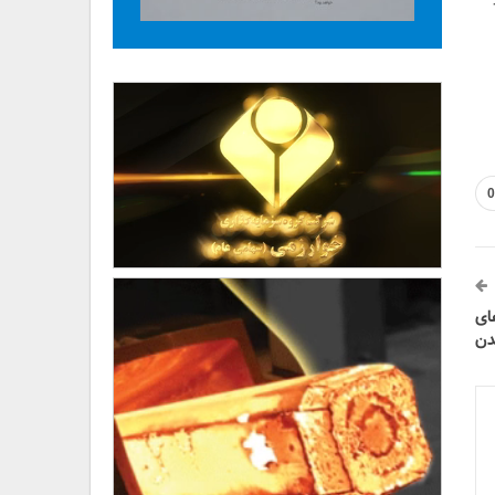
0
ای
دن