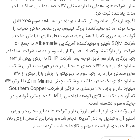
میان شرکت‌های معدنی با بازده منفی ۲۷ درصد، بدترین عملکرد را در
مدت یادشده ثبت کرد.
اگرچه ارزندگی عناصرخاکی کمیاب بویژه در سه ماهه سوم ۲۰۲۵ قابل
توجه بود، اما دو تولیدکننده بزرگ لیتیوم، جای عناصر خاکی کمیاب را
گرفتند، به طوری که با کاهش عرضه، قیمت فلز باتری افزایش یافت و
شرکت SQM شیلی و تولیدکننده آمریکایی Albemarle به جمع ۵۰
شرکت برتر بازگشتند و تعداد معدن‌کاران لیتیوم را به سه شرکت رساندند.
رتبه بزرگان بازار هم قابل توجه بود. شرکت BHP با ارزش بیش از ۱۵۳
میلیارد دلار و بازده ۲۳ درصدی همچنان در صدر فهرست برترین شرکت
های معدنی قرار دارد. رتبه دوم به ریوتینتو با ارزش بازار بیش از ۱۳۸
میلیارد دلاری اختصاص داشت و شرکت چینی Zijin Mining با ارزش ۱۲۴
میلیارد دلار و بازده ۱۲۸ درصدی به تازگی از شرکت Southern Copper
که آن هم یک استراتژی توسعه تهاجمی را آغاز کرده، پیشی گرفته و در
جایگاه سوم نشسته است.
این رتبه بندی از بر اساس ارزش بازار شرکت ها به ارز محلی در بورس
اصلی آن و تبدیل به دلار آمریکا انجام شده و بنابراین کاهش ارزش دلار
هم تا حدودی از قیمت سهام و کالاها حمایت کرده است.