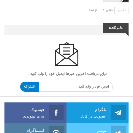
قبلی
بعدی
1 از 108
خبرنامه
برای دریافت آخرین خبرها ایمیل خود را وارد کنید...
اشتراک
تلگرام
فیسبوک
عضویت در کانال
به ما بپیوندید
توییتر
اینستاگرام