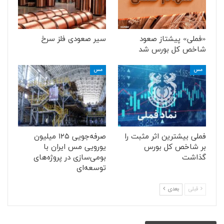
«فملی» پیشتاز صعود
سیر صعودی فلز سرخ
شاخص کل بورس شد
مس
مس
فملی بیشترین اثر مثبت را
صرفه‌جویی ۱۲۵ میلیون
بر شاخص کل بورس
یورویی مس ایران با
گذاشت
بومی‌سازی در پروژه‌های
توسعه‌ای
قبلی
بعدی