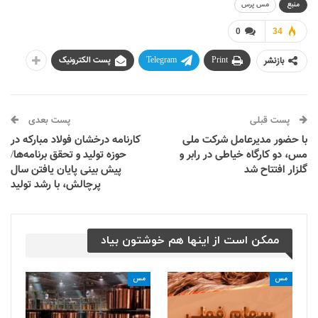
منبع
مس پرس
0
34
بازنشر
Print
Telegram
پست الکترونیک
پست قبلی
پست بعدی
با حضور مدیرعامل شرکت ملی
کارنامه درخشان فولاد مبارکه در
مس، دو کارگاه خیاطی در رابر و
حوزه تولید و تحقق برنامه‌ها/
گلزار افتتاح شد
پیش بینی پایان یافتن سال
پرچالش، با رشد تولید
ممکن است از اینها هم خوشتون بیاد
مس
مس