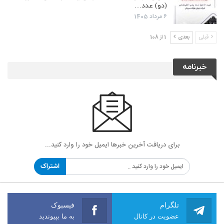
(دو) عدد…
6 مرداد 1405
قبلی
بعدی
1 از 108
خبرنامه
برای دریافت آخرین خبرها ایمیل خود را وارد کنید...
اشتراک
تلگرام
فیسبوک
عضویت در کانال
به ما بپیوندید