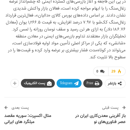
در پی این فاجعه و آغاز بازرسی‌های گسترده ایمنی که چشم‌انداز عرضه
زغال‌سنگ را با ابهام مواجه کرده است، فعالان بازار واکنش شدیدی
نشان دادند. بر اساس داده‌های بورس کالای «دالیان»، فعال‌ترین قرارداد
زغال‌سنگ کک‌شو با ۷.۹۷ درصد افزایش، به قیمت ۱,۲۶۶.۵ یوان (معادل
۱۸۶.۷۶ دلار) به ازای هر تن رسید و سقف نوسان روزانه را لمس کرد.
تحلیلگران بازار معتقدند تداوم بازرسی‌های ایمنی در معادن منطقه
«شانشی» که یکی از مراکز اصلی تأمین مواد اولیه فولادسازی است،
می‌تواند در کوتاه‌مدت فشار بیشتری بر عرضه وارد کرده و قیمت‌ها را در
سطوح بالا تثبیت کند.
0
29
بازنشر
Print
Telegram
پست الکترونیک
پست قبلی
پست بعدی
باز آفرینی معدن‌کاری ایران در
متال ‌اکسپرت: سوریه مقصد
عصر فناوری‌های نو
میلگرد های ایرانی