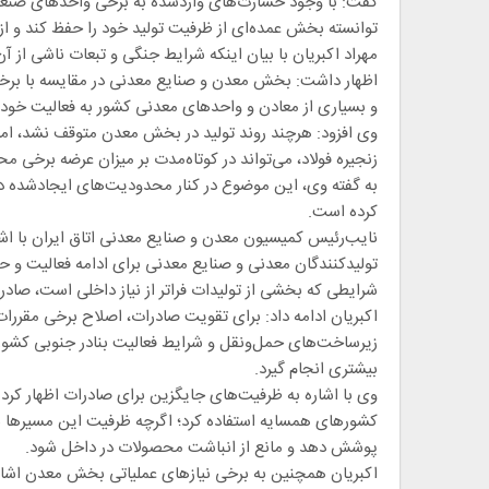
گفت: با وجود خسارت‌های واردشده به برخی واحدهای صنع
توانسته بخش عمده‌ای از ظرفیت تولید خود را حفظ کند و از
مهراد اکبریان با بیان اینکه شرایط جنگی و تبعات ناشی از آ
اظهار داشت: بخش معدن و صنایع معدنی در مقایسه با برخی 
و بسیاری از معادن و واحدهای معدنی کشور به فعالیت خود ا
وی افزود: هرچند روند تولید در بخش معدن متوقف نشد، ام
زنجیره فولاد، می‌تواند در کوتاه‌مدت بر میزان عرضه برخی مح
به گفته وی، این موضوع در کنار محدودیت‌های ایجادشده در
کرده است.
نایب‌رئیس کمیسیون معدن و صنایع معدنی اتاق ایران با اش
تولیدکنندگان معدنی و صنایع معدنی برای ادامه فعالیت و ح
شرایطی که بخشی از تولیدات فراتر از نیاز داخلی است، صادر
اکبریان ادامه داد: برای تقویت صادرات، اصلاح برخی مقرر
زیرساخت‌های حمل‌ونقل و شرایط فعالیت بنادر جنوبی کشور
بیشتری انجام گیرد.
وی با اشاره به ظرفیت‌های جایگزین برای صادرات اظهار کرد:
کشورهای همسایه استفاده کرد؛ اگرچه ظرفیت این مسیرها با ب
پوشش دهد و مانع از انباشت محصولات در داخل شود.
اکبریان همچنین به برخی نیازهای عملیاتی بخش معدن اشاره 