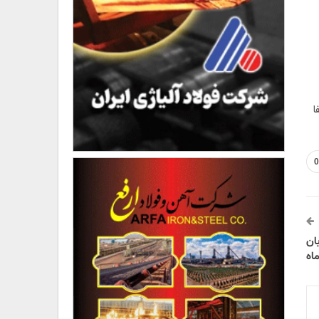
ا
0
یان
اه