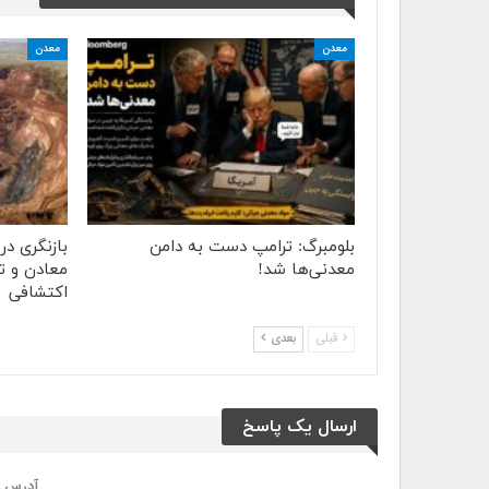
معدن
معدن
بلومبرگ: ترامپ دست به دامن
بازنگری د
معدنی‌ها شد!
معادن و تع
اکتشافی
قبلی
بعدی
ارسال یک پاسخ
آدرس ا