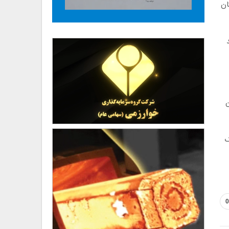
قزاقستان
مه خواهد
هن
ک
0