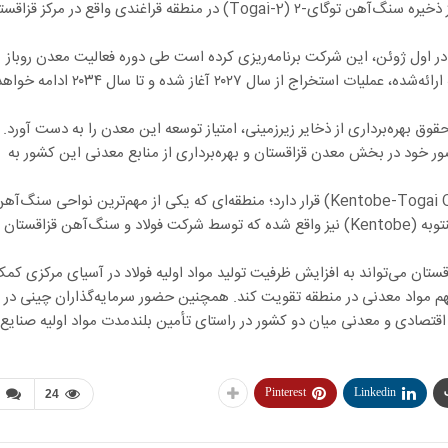
قزاقستان، مستقر است، قصد دارد از سال ۲۰۲۷ بهره‌برداری از ذخیره سنگ‌آهن توگای-۲ (Togai-2) در منطقه قراغندی واقع در مرکز 
ر اول ژوئن، این شرکت برنامه‌ریزی کرده است طی دوره فعالیت معدن روباز
توگای-۲ سالانه ۱۰۰ هزار تن سنگ‌آهن تولید کند. طبق برنامه ارائه‌شده، عملیات استخراج از سال ۲۰۲۷ آغاز شده و تا سال ۲۰۳۴ ادا
ر مزایده واگذاری حقوق بهره‌برداری از ذخایر زیرزمینی، امتیاز توسعه این معدن را به دست آورد.
خود در بخش معدن قزاقستان و بهره‌برداری از منابع معدنی این کشور به
ذخیره توگای-۲ در محدوده معدنی کنتوبه–توگای (Kentobe-Togai Ore Field) قرار دارد؛ منطقه‌ای که یکی از مهم‌ترین نواحی سنگ‌آ
قزاقستان محسوب می‌شود. در همین حوزه معدنی، معدن کنتوبه (Kentobe) نیز واقع شده که توسط شرکت فولاد و سنگ‌آهن قزاقستان
ستان می‌تواند به افزایش ظرفیت تولید مواد اولیه فولاد در آسیای مرکزی کم
 مهم مواد معدنی در منطقه تقویت کند. همچنین حضور سرمایه‌گذاران چینی در
قتصادی و معدنی میان دو کشور در راستای تأمین بلندمدت مواد اولیه صنایع
Pinterest
Linkedin
24