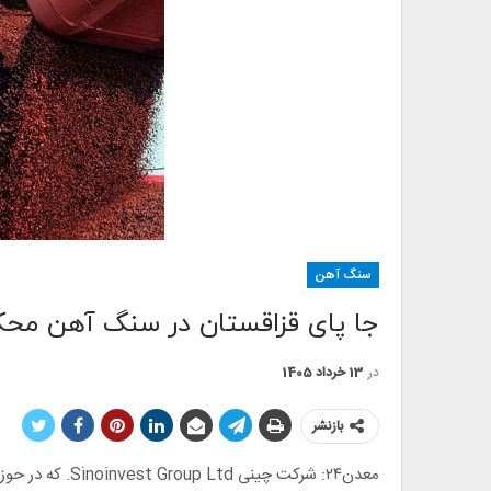
سنگ آهن
جا پای قزاقستان در سنگ آهن محک
در
13 خرداد 1405
بازنشر
معدن۲۴: شرکت چین