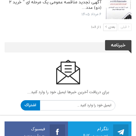
آگهی تجدید مناقصه عمومی یک مرحله ای ” خرید ۲
(دو) عدد…
6 مرداد 1405
قبلی
بعدی
1 از 108
خبرنامه
برای دریافت آخرین خبرها ایمیل خود را وارد کنید...
اشتراک
تلگرام
فیسبوک
عضویت در کانال
به ما بپیوندید