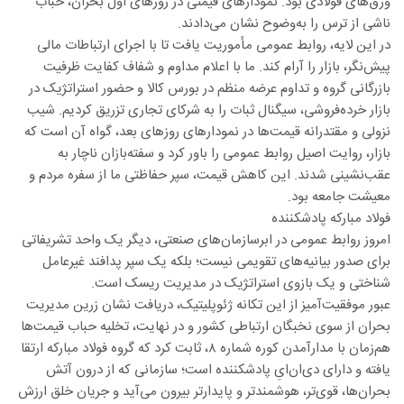
ورق‌های فولادی بود. نمودارهای قیمتی در روزهای اول بحران، حباب
ناشی از ترس را به‌وضوح نشان می‌دادند.
در این لایه، روابط عمومی مأموریت یافت تا با اجرای ارتباطات مالی
پیش‌نگر، بازار را آرام کند. ما با اعلام مداوم و شفاف کفایت ظرفیت
بازرگانی گروه و تداوم عرضه منظم در بورس کالا و حضور استراتژیک در
بازار خرده‌فروشی، سیگنال ثبات را به شرکای تجاری تزریق کردیم. شیب
نزولی و مقتدرانه قیمت‌ها در نمودارهای روزهای بعد، گواه آن است که
بازار، روایت اصیل روابط عمومی را باور کرد و سفته‌بازان ناچار به
عقب‌نشینی شدند. این کاهش قیمت، سپر حفاظتی ما از سفره مردم و
معیشت جامعه بود.
فولاد مبارکه پادشکننده
امروز روابط عمومی در ابرسازمان‌های صنعتی، دیگر یک واحد تشریفاتی
برای صدور بیانیه‌های تقویمی نیست؛ بلکه یک سپر پدافند غیرعامل
شناختی و یک بازوی استراتژیک در مدیریت ریسک است.
عبور موفقیت‌آمیز از این تکانه ژئوپلیتیک، دریافت نشان زرین مدیریت
بحران از سوی نخبگان ارتباطی کشور و در نهایت، تخلیه حباب قیمت‌ها
هم‌زمان با مدارآمدن کوره شماره ۸، ثابت کرد که گروه فولاد مبارکه ارتقا
یافته و دارای دی‌ان‌ایِ پادشکننده است؛ سازمانی که از درون آتش
بحران‌ها، قوی‌تر، هوشمندتر و پایدارتر بیرون می‌آید و جریان خلق ارزش