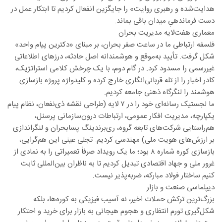
هدایت‌شده و رهبری روایت» را جایگزین انفعال کردیم تا ابتکار عمل در
دست فرماندهیِ میدان باقی بماند.
معماری هفت‌لایه مدیریت بحران
فلسفه ارتباطی ما در ساعت صفر بحران، بر مبنای «دکترین پیام واحد»
شکل گرفت. تأیید به‌موقع و هوشمندانه اصل حادثه، درزهای اطلاعاتی
غیررسمی را مسدود کرد. در گام دوم، با یک چرخش کلامی استراتژیک،
کادر اخبار را از تله قربانی‌انگاری خارج کرده و کلیدواژه پروژه بازسازی
هوشمند را لنگرگاه ذهنی جامعه کردیم.
ما لجستیک رسانه‌ای خود را در ۷ لایه (طراحی نقشه ذی‌نفعان، نظام پیام
یکپارچه، مدیریت افکار عمومی، ارتباطات درون‌سازمانی پرسنل،
هم‌راستایی شرکت‌های تابعه گروه، ری‌برندینگ پسابحران و لنگراندازی
بر ارزش‌های هویت ملی) مهندسی کردیم. تجلی عینی این هم‌گرایی،
بازسازی کوره شماره ۸ بود؛ ما یک رویداد صرفاً تعمیراتی را به نمادی از
غرور ملی و جهاد اقتصادی تبدیل کردیم تا به ناظران بین‌المللی ثابت
کنیم ساختار فولاد مبارکه، ضربه‌پذیر نیست.
دیپلماسی صنعت و بازار
بزرگ‌ترین ترکش حملات اخیر، نه آسیب فیزیکی به کوره‌ها، بلکه
شکل‌گیری تورم انتظاری و هجوم هیجانی به بازار برای خرید و احتکار