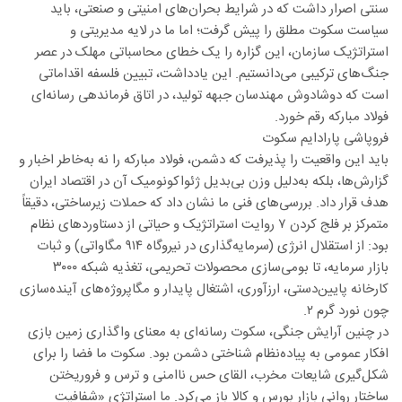
سنتی اصرار داشت که در شرایط بحران‌های امنیتی و صنعتی، باید
سیاست سکوت مطلق را پیش گرفت؛ اما ما در لایه مدیریتی و
استراتژیک سازمان، این گزاره را یک خطای محاسباتی مهلک در عصر
جنگ‌های ترکیبی می‌دانستیم. این یادداشت، تبیین فلسفه اقداماتی
است که دوشادوش مهندسان جبهه تولید، در اتاق فرماندهی رسانه‌ای
فولاد مبارکه رقم خورد.
فروپاشی پارادایم سکوت
باید این واقعیت را پذیرفت که دشمن، فولاد مبارکه را نه به‌خاطر اخبار و
گزارش‌ها، بلکه به‌دلیل وزن بی‌بدیل ژئواکونومیک آن در اقتصاد ایران
هدف قرار داد. بررسی‌های فنی ما نشان داد که حملات زیرساختی، دقیقاً
متمرکز بر فلج کردن ۷ روایت استراتژیک و حیاتی از دستاوردهای نظام
بود: از استقلال انرژی (سرمایه‌گذاری در نیروگاه ۹۱۴ مگاواتی) و ثبات
بازار سرمایه، تا بومی‌سازی محصولات تحریمی، تغذیه شبکه ۳۰۰۰
کارخانه پایین‌دستی، ارزآوری، اشتغال پایدار و مگاپروژه‌های آینده‌سازی
چون نورد گرم ۲.
در چنین آرایش جنگی، سکوت رسانه‌ای به معنای واگذاری زمین بازی
افکار عمومی به پیاده‌نظام شناختی دشمن بود. سکوت ما فضا را برای
شکل‌گیری شایعات مخرب، القای حس ناامنی و ترس و فروریختن
ساختار روانی بازار بورس و کالا باز می‌کرد. ما استراتژی «شفافیت