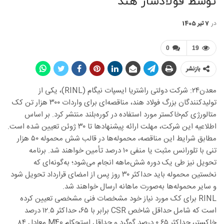
توسط فولادساز هند
در
7 تیر 1405
0
19
بازنشر
معدن۲۴: شرکت دولتی راشتریا ایسپات نیگام (RINL)، یکی از
تولیدکنندگان بزرگ فولاد هند، مناقصه‌ای برای واردات ۳۰۰ هزار تن کک
متالورژی کم‌خاکستر مورد استفاده در کوره‌بلند منتشر کرد. بر اساس
اطلاعیه این شرکت، مهلت ارائه پیشنهادها تا ۳۰ ژوئن تعیین شده است.
مطابق شرایط این مناقصه، محموله‌ها در قالب شش محموله ۵۰ هزار
تنی با تلورانس مثبت یا منفی ۱۰ درصد تأمین خواهند شد. برنامه
تحویل نیز طی یک دوره شش‌ماهه انجام می‌شود؛ به‌گونه‌ای که
نخستین محموله باید حداکثر ۳۰ روز پس از امضای قرارداد تحویل شود
و سایر محموله‌ها به‌صورت ماهانه ارسال خواهند شد.
RINL برای کک مورد نیاز خود مشخصات فنی مشخصی تعیین کرده
است که شامل حداقل شاخص CSR برابر با ۶۵، حداکثر ۱۲.۵ درصد
خاکستر، حداکثر ۰.۶۵ درصد گوگرد و حداقل استحکام M40 معادل ۸۴