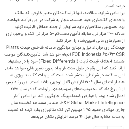
درصد است.
بر اساس شرایط مناقصه، تنها تولیدکنندگان معتبر خارجی که مالک
واحدهای کک‌سازی خود هستند، مجاز به شرکت در این فرآیند خواهند
بود. همچنین متقاضیان باید شرایطی از جمله حداقل ظرفیت تولید
سالانه ۳۰۰ هزار تن، سابقه تأمین دست‌کم ۵۰ هزار تن کک و برخورداری
از معیارهای مالی تعیین‌شده را احراز کنند.
قیمت‌گذاری قرارداد نیز بر مبنای میانگین ماهانه شاخص قیمت Platts
FOB Indonesia 65/63 CSR انجام خواهد شد. تأمین‌کنندگان موظف
هستند اختلاف قیمت ثابت (Fixed Differential) خود را در پیشنهاد
ارائه کنند که این رقم در طول مدت قرارداد بدون تغییر باقی خواهد ماند.
این مناقصه در شرایطی منتشر شده است که واردات کک متالورژی به
هند از ابتدای سال ۲۰۲۶ افزایش قابل توجهی یافته است. این رشد پس
از آن رخ داد که محدودیت‌های سهمیه‌بندی واردات، که در سال ۲۰۲۵
اعمال شده بود، با عوارض ضددامپینگ جایگزین شد. بر اساس آمار
S&P Global Market Intelligence، هند در سه‌ماهه نخست سال
جاری میلادی حدود ۱.۷۵ میلیون تن کک متالورژی وارد کرده که نسبت
به مدت مشابه سال قبل ۹۲ درصد افزایش نشان می‌دهد.