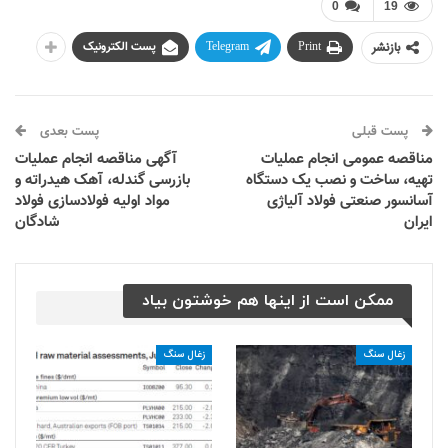
0
19
بازنشر
Print
Telegram
پست الکترونیک
پست قبلی
پست بعدی
مناقصه عمومی انجام عملیات
آگهی مناقصه انجام عملیات
تهیه، ساخت و نصب یک دستگاه
بازرسی گندله، آهک هیدراته و
آسانسور صنعتی فولاد آلیاژی
مواد اولیه فولادسازی فولاد
ایران
شادگان
ممکن است از اینها هم خوشتون بیاد
زغال سنگ
زغال سنگ