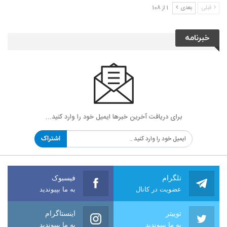
قبلی
بعدی
1 از 108
خبرنامه
برای دریافت آخرین خبرها ایمیل خود را وارد کنید...
اشتراک
تلگرام
فیسبوک
عضویت در کانال
به ما بپیوندید
توییتر
اینستاگرام
به ما بپیوندید
به ما بپیوندید