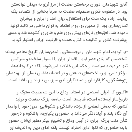
آقای شهیدمان، دوران برخاستن صنعت از مرز آرزو به میدان توانستن
بود. در منظومه فکری معظم‌له، صنعت نه صرفاً بخشی از اقتصاد، بلکه
روایتِ اراده یک ملت برای استقلال، زبانِ اقتدار ایران و پیشرانِ
تمدن‌سازی بود. از همین رو، روح اعتماد به توان داخلی در کالبد تولید
دمیده شد، افق‌های تازه‌ای پیش روی علم و فناوری گشوده شد و مسیر
پیشرفت کشور بر شالوده دانش، همت و ظرفیت ایرانی استوار گردید.
▫️بی‌تردید، امام شهیدمان از برجسته‌ترین تمدن‌سازانِ تاریخ معاصر بودند؛
شخصیتی که بنای عصر نوین اقتدار ایران را استوار ساخت و میراثش
تنها در عرصه سیاست و حکمرانی خلاصه نمی‌شود، بلکه در کارخانه‌ها،
مراکز علمی، زیرساخت‌های صنعتی و در اعتمادبه‌نفس نسلی از مهندسان،
پژوهشگران، کارآفرینان و صنعتگران این سرزمین نیز تداوم یافته است.
▪️اکنون که ایران اسلامی در آستانه وداع با این شخصیت سترگ و
تاریخ‌ساز ایستاده است، شایسته است جامعه بزرگ صنعت و تولید
کشور، که بخش اعظمی از عزت، بالندگی و شکوفایی امروز خود را وامدار
آن نگاه بلند و آینده‌نگر می‌داند با حضوری یکپارچه، باشکوه و درخور
شأن ملت بزرگ ایران، در آیین وداع و تشییع پیکر مطهر ایشان حضور
یابد؛ حضوری که تنها ادای احترام نیست بلکه ادای دین به اندیشه‌ای