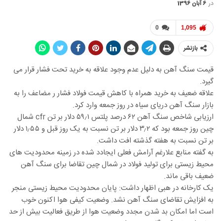
در
6 آبان 1396
0
1,095
بازنشر
قیمت سنگ آهن به دلیل عدم وجود علاقه به خرید تحت فشار قرار می
گیرد.
علاقه ضعیف به خرید همراه با کاهش قیمت فولاد فشار ر مضاعف را به
بازار سنگ آهن دریای سیاه در روز جمعه وارد کرد.
ارزیابی شاخص سنگ آهن ۶۲ درصد پلتس ۵۹٫۱ دلار بر تن cfr شمال
چین روز جمعه بود که ۳٫۲ دلار بر تن نسبت به یک روز قبل و ۱٫۵۵ دلار
بر تن نسبت به هفته گذشته افت داشت.
به گفته منابع علارغم آرامش فعلی ایجادد شده در زمینه محدودیت های
محیط زیستی برای تولید فولاد در شمال چین تقاضا برای سنگ آهن
ضعیف باقی ماند.
یک کارخانه در هبی اظهار داشت: پایان محدودیت محیط زیستی منجر
به افزایش تقاضای سنگ آهن نشد. وضعیت کیفی هوا اکنون خوب
است اما امکان بد شدن مجدد وضعیت هوا از طریق فعالیت بیش از حد