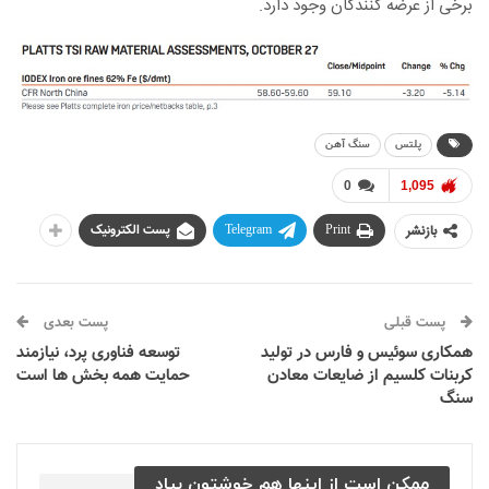
برخی از عرضه کنندگان وجود دارد.
پلتس
سنگ آهن
0
1,095
بازنشر
Print
Telegram
پست الکترونیک
پست قبلی
پست بعدی
همکاری سوئیس و فارس در تولید
توسعه فناوری پرد، نیازمند
کربنات کلسیم از ضایعات معادن
حمایت همه بخش ها است
سنگ
ممکن است از اینها هم خوشتون بیاد