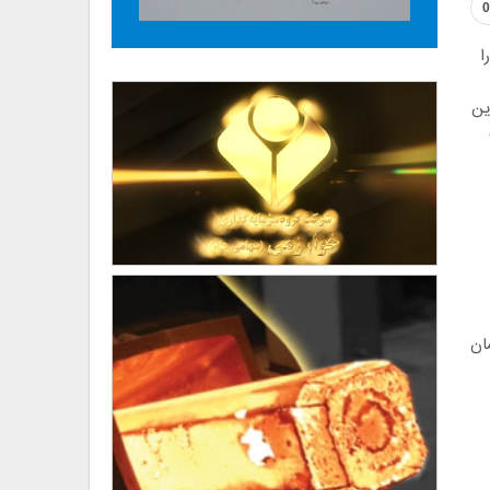
0
ا
ین
ان