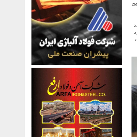
ین
 شد
د.