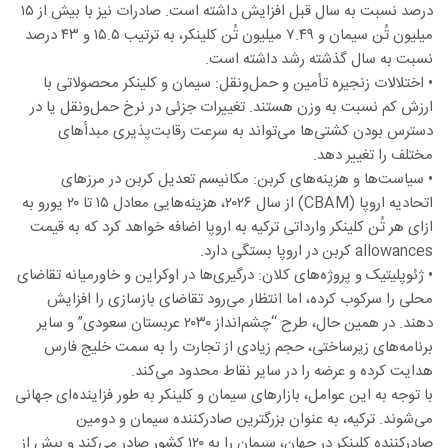
درصد نسبت به سال قبل افزایش داشته است. صادرات نیز با بیش از ۱۵
میلیون تُن سیمان و ۷.۴۹ میلیون تُن کلینکر، به ترتیب ۱۵.۵ و ۴۳ درصد
نسبت به سال گذشته رشد داشته است.
• اختلالات زنجیره تأمین و حمل‌ونقل: سیمان و کلینکر محصولاتی با
ارزش کم نسبت به وزن هستند. تغییرات جزئی در نرخ حمل‌ونقل یا در
دسترس بودن کشتی‌ها می‌تواند به سرعت رقابت‌پذیری مبدأهای
مختلف را تغییر دهد.
• سیاست‌ها و هزینه‌های کربن: مکانیسم تعدیل کربن در مرزهای
اتحادیه اروپا (CBAM) از سال ۲۰۲۶، هزینه‌هایی معادل ۱۵ تا ۲۰ یورو به
ازای هر تُن کلینکر وارداتی ترکیه به اروپا اضافه خواهد کرد که به قیمت
allowances کربن در اروپا بستگی دارد.
• ژئوپلیتیک و پروژه‌های کلان: درگیری‌ها در اوکراین و خاورمیانه تقاضای
محلی را سرکوب کرده، اما انتظار می‌رود تقاضای بازسازی را افزایش
دهند. در همین حال، طرح “چشم‌انداز ۲۰۳۰ عربستان سعودی” و سایر
برنامه‌های زیرساختی، حجم زیادی از تجارت را به سمت خلیج فارس
هدایت کرده و عرضه را در سایر نقاط محدود می‌کند.
با توجه به این عوامل، بازارهای سیمان و کلینکر به طور فزاینده‌ای جهانی
می‌شوند. ترکیه، به عنوان بزرگترین صادرکننده سیمان و دومین
صادرکننده کلینکر در جهان، سیمان را به ۱۲۰ کشور صادر می‌کند و بیش از